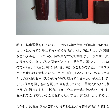
私は自転車通勤をしている。自宅から事務所まで自転車で13分
カットになって距離はずっと短くなるが、体力的にきついので遠
さとペダルをこいでいる。自転車なので通勤鞄はリュックサック
のリュック。タップリと荷物が入って、見た目に落ちついている
ので2代目。1代目は8年くらい使い続けることができた。バリス
キにも使われる素材ということで、8年くらいではへっちゃらと
とつの素材のターポリンの方が擦り切れてしまった。それにして
して2代目も同じものを買って今も使っている。普段入れている
クラブに通っており、上記に加えてウエア一式も飲み込んでしまう。
も入れてこれで行いくこともあったりする。実に頼りがいあるリ
しかし、50歳まであと2年という年齢には少々若すぎるかと感じ