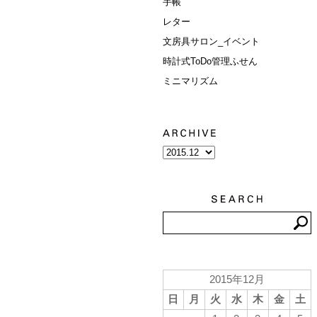
手帳
レター
文房具サロン_イベント
時計式ToDo管理ふせん
ミニマリズム
2015年12月
日
月
火
水
木
金
土