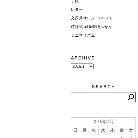
手帳
レター
文房具サロン_イベント
時計式ToDo管理ふせん
ミニマリズム
2016年1月
日
月
火
水
木
金
土