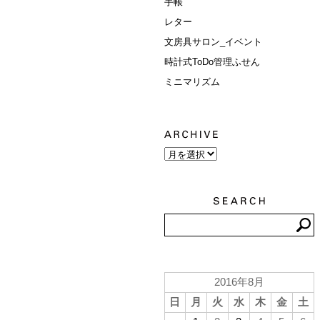
手帳
レター
文房具サロン_イベント
時計式ToDo管理ふせん
ミニマリズム
2016年8月
日
月
火
水
木
金
土