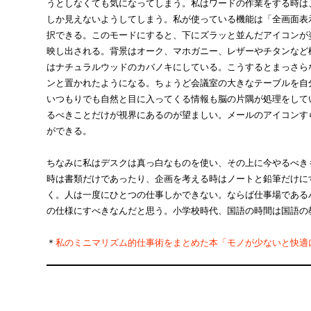
うとしなくても気になってしまう。私はワードの作業をする時は
しか見えないようしてしまう。私が使っている機能は「全画面表
択できる。このモードにすると、下にズラッと並んだアイコンが
映し出される。背景はオーク、マホガニー、レザーやチタンなど
はナチュラルウッドのカバノキにしている。こうするとまっさら
ンと置かれたようになる。ちょうど会議室の大きなテーブルを自
いつもりでも自然と目に入ってくる情報も脳の片隅が処理をして
るべきことだけが視界にあるのが望ましい。メールのアイコンす
ができる。
ちなみに私はデスクは真っ白なものを使い、その上に今やるべき
時は書類だけであったり、企画を考える時はノートと鉛筆だけに
く。人は一度にひとつの仕事しかできない。ならば仕事場である
の仕様にすべきなんだと思う。小学校時代、国語の時間は国語の
＊
私のミニマリズム的仕事術をまとめた本「モノが少ないと快適