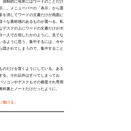
、強制的に視界にはワードのことだけ
示」。メニューバーの「表示」から選
姿を消してワードの文書だけが画面に
様々な素材感のあるものが選べる。私
なデスクの上にワードの文書だけがポ
分一人で占領したかのように。見てな
いるように思う。集中するには、今や
ら隠されてしまうので、集中すること
ものだけを置くようにしている。ある
する。それ以外はすべてしまってお
パソコンやデスクもその都度それ専用
教科書とノートだけだったように。
に働ける」