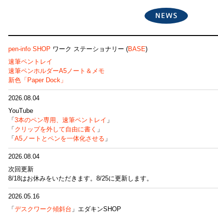
pen-info SHOP
ワーク ステーショナリー (
BASE
)
速筆ペントレイ
速筆ペンホルダーA5ノート＆メモ
新色「Paper Dock」
2026.08.04
YouTube
「
3本のペン専用、速筆ペントレイ
」
「
クリップを外して自由に書く
」
「
A5ノートとペンを一体化させる
」
2026.08.04
次回更新
8/18はお休みをいただきます。8/25に更新します。
2026.05.16
「
デスクワーク傾斜台
」エダキンSHOP