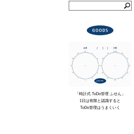
「時計式 ToDo管理 ふせん」
1日は有限と認識すると
ToDo管理はうまくいく