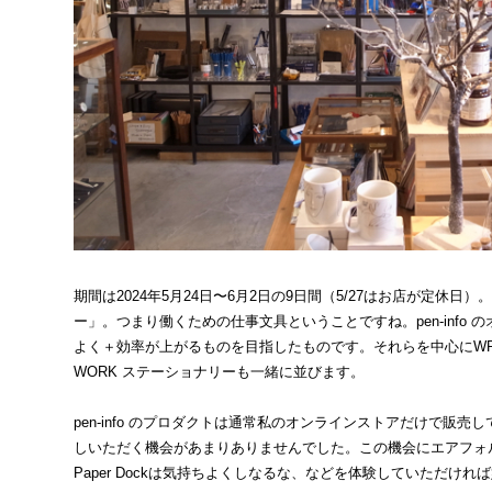
期間は2024年5月24日〜6月2日の9日間（5/27はお店が定休日
ー」。つまり働くための仕事文具ということですね。pen-info
よく＋効率が上がるものを目指したものです。それらを中心にWRI
WORK ステーショナリーも一緒に並びます。
pen-info のプロダクトは通常私のオンラインストアだけで販
しいただく機会があまりありませんでした。この機会にエアフォル
Paper Dockは気持ちよくしなるな、などを体験していただけれ