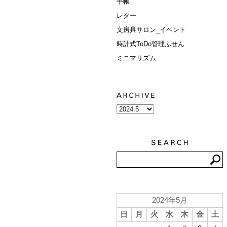
手帳
レター
文房具サロン_イベント
時計式ToDo管理ふせん
ミニマリズム
2024年5月
日
月
火
水
木
金
土