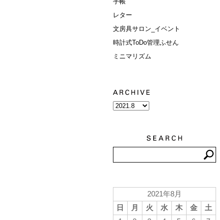
手帳
レター
文房具サロン_イベント
時計式ToDo管理ふせん
ミニマリズム
2021年8月
日
月
火
水
木
金
土