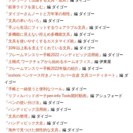
「
テレワークで活躍する文具・道具
」編 ダイゴー
「
鉛筆ライフを楽しむ
」編 ダイゴー
「
ダイゴーさんノートと万年筆の相性
」編 ダイゴー
「
文具の本いろいろ
」編 ダイゴー
「
手ぶら生活にフィットするウェアラブル文具
」編 ダイゴー
「
多機能に見えない控えめ多機能文具
」編 ダイゴー
「
文具を使いやすくするカスタマイズ術
」編 ダイゴー
「
10年以上私を支えてくれている文具
」編 ダイゴー
「
フレームマンスリー手帳2022 ハンディピック活用術
」編 ダイゴー
「
土橋式 ワークチェアから始めるホームオフィス
」編 伊東屋
「
フレームマンスリー手帳2022年版の紹介
」編 ダイゴー
「
isshoni.ペンケース付きノートカバー合皮 文具コーティネート
」編 ダ
イゴー
「
手帳と一緒使うと便利なツール
」編 ダイゴー
「
リフィルパッドポーチpen-info Tools開封動画
」編 アシュフォード
「
ペンの使い分け法
」編 ダイゴー
「
ハンディピック活用術
」編 ダイゴー
「
文具の整理
」編 ダイゴー
「
ハンディピック大全
」編 ダイゴー
「
海外で見つけた個性的な文具
」編 ダイゴー