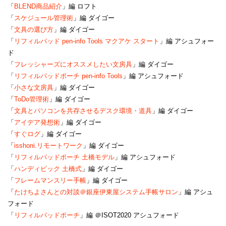
「
BLEND商品紹介
」編 ロフト
「
スケジュール管理術
」編 ダイゴー
「
文具の選び方
」編 ダイゴー
「
リフィルパッド pen-info Tools マクアケ スタート
」編 アシュフォー
ド
「
フレッシャーズにオススメしたい文房具
」編 ダイゴー
「
リフィルパッドポーチ pen-info Tools
」編 アシュフォード
「
小さな文房具
」編 ダイゴー
「
ToDo管理術
」編 ダイゴー
「
文具とパソコンを共存させるデスク環境・道具
」編 ダイゴー
「
アイデア発想術
」編 ダイゴー
「
すぐログ
」編 ダイゴー
「
isshoni.リモートワーク
」編 ダイゴー
「
リフィルパッドポーチ 土橋モデル
」編 アシュフォード
「
ハンディピック 土橋式
」編 ダイゴー
「
フレームマンスリー手帳
」編 ダイゴー
「
たけちよさんとの対談＠銀座伊東屋システム手帳サロン
」編 アシュ
フォード
「
リフィルパッドポーチ
」編 ＠ISOT2020 アシュフォード