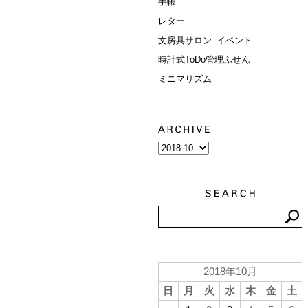
手帳
レター
文房具サロン_イベント
時計式ToDo管理ふせん
ミニマリズム
2018年10月
日
月
火
水
木
金
土