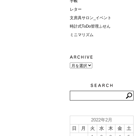
手帳
レター
文房具サロン_イベント
時計式ToDo管理ふせん
ミニマリズム
2022年2月
日
月
火
水
木
金
土