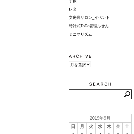
手帳
レター
文房具サロン_イベント
時計式ToDo管理ふせん
ミニマリズム
2019年9月
日
月
火
水
木
金
土