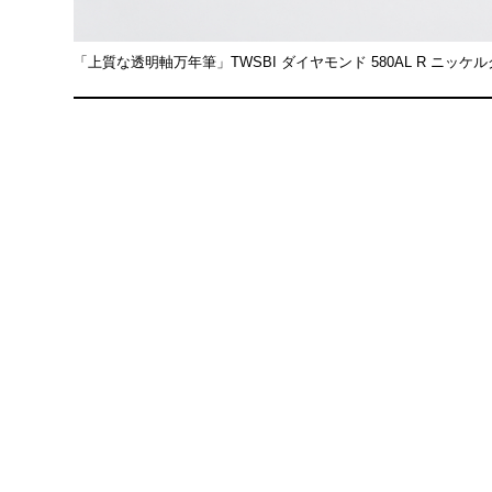
「上質な透明軸万年筆」TWSBI ダイヤモンド 580AL R ニッケ