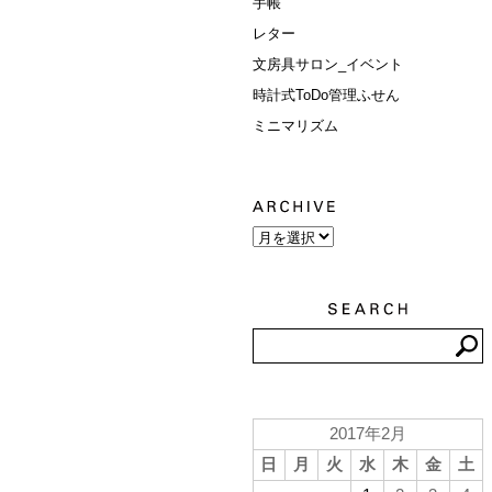
手帳
レター
文房具サロン_イベント
時計式ToDo管理ふせん
ミニマリズム
2017年2月
日
月
火
水
木
金
土