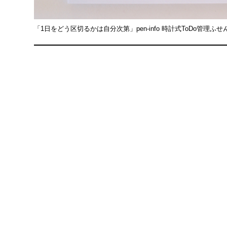
「1日をどう区切るかは自分次第」pen-info 時計式ToDo管理ふ