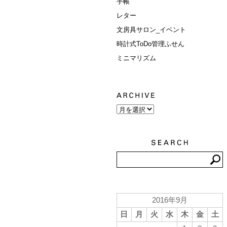
手帳
レター
文房具サロン_イベント
時計式ToDo管理ふせん
ミニマリズム
2016年9月
日
月
火
水
木
金
土