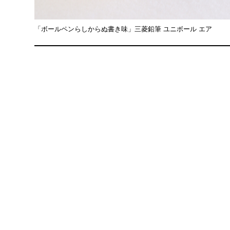
「ボールペンらしからぬ書き味」三菱鉛筆 ユニボール エア