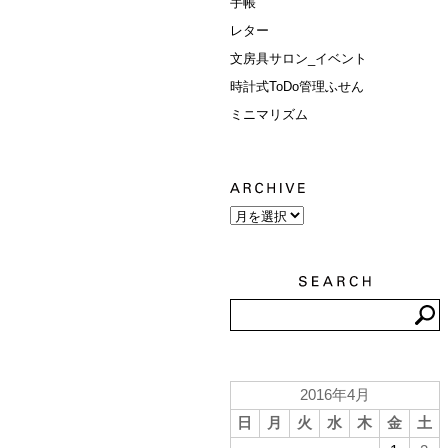
手帳
レター
文房具サロン_イベント
時計式ToDo管理ふせん
ミニマリズム
2016年4月
日
月
火
水
木
金
土