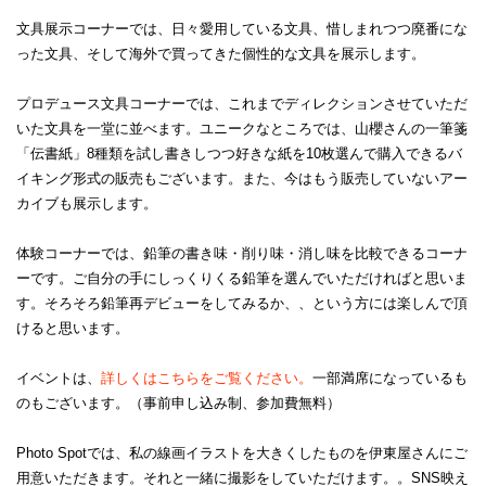
文具展示コーナーでは、日々愛用している文具、惜しまれつつ廃番にな
った文具、そして海外で買ってきた個性的な文具を展示します。
プロデュース文具コーナーでは、これまでディレクションさせていただ
いた文具を一堂に並べます。ユニークなところでは、山櫻さんの一筆箋
「伝書紙」8種類を試し書きしつつ好きな紙を10枚選んで購入できるバ
イキング形式の販売もございます。また、今はもう販売していないアー
カイブも展示します。
体験コーナーでは、鉛筆の書き味・削り味・消し味を比較できるコーナ
ーです。ご自分の手にしっくりくる鉛筆を選んでいただければと思いま
す。そろそろ鉛筆再デビューをしてみるか、、という方には楽しんで頂
けると思います。
イベントは、
詳しくはこちらをご覧ください。
一部満席になっているも
のもございます。（事前申し込み制、参加費無料）
Photo Spotでは、私の線画イラストを大きくしたものを伊東屋さんにご
用意いただきます。それと一緒に撮影をしていただけます。。SNS映え