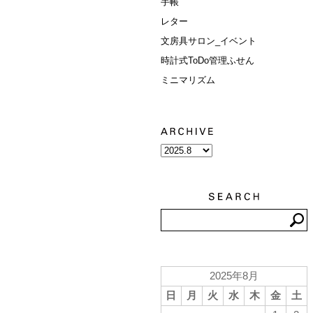
手帳
レター
文房具サロン_イベント
時計式ToDo管理ふせん
ミニマリズム
2025年8月
日
月
火
水
木
金
土