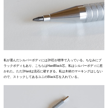
私が選んだシルバーボディには2H芯が標準で入っている。ちなみにブ
ラックボディもあり、こちらはHardBlack芯。私はシルバーボディに惹
かれた。ただ2Hardは流石に硬すぎる。私は木材のマーキングはしない
ので、ストックしてあるユニのBlack芯を入れている。