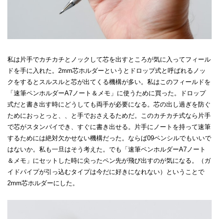
私は片手でカチカチとノックして芯を出すところが気に入ってフィール
ドを手に入れた。2mm芯ホルダーというとドロップ式と呼ばれるノッ
クをするとスルスルと芯が出てくる機構が多い。私はこのフィールドを
「速筆ペンホルダーA7ノート＆メモ」に使うために買った。ドロップ
式だと書き出す時にどうしても両手が必要になる。芯の出し過ぎを防ぐ
ためにおっとっと、、と手でおさえるためだ。このカチカチ式なら片手
で芯がスタンバイでき、すぐに書き出せる。片手にノートを持って速筆
するためには絶対欠かせない機構だった。ならば09ペンシルでもいいで
はないか。私も一旦はそう考えた。でも「速筆ペンホルダーA7ノート
＆メモ」にセットした時に尖ったペン先が飛び出すのが気になる。（ガ
イドパイプが引っ込むタイプは今だに好きになれない）ということで
2mm芯ホルダーにした。