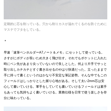
定期的に芯を削っている。穴から削りカスが溢れでくるのを防ぐために
マステでフタをしている。
＊
早速「速筆ペンホルダーA7ノート＆メモ」にセットして使っている。
さすがにボディが長いため大きく飛び出す。それでもポケットに入れた
時にペン先があまり尖っていないので良しとした。何より片手でサッと
取り出しカチカチとすぐ書き出せるのやはり快適だった。立ったままで
手に持って書くというのはかなり不安定な筆記姿勢。そんな中でもこの
フィールドはしっかりとした握り心地がある。そして太い2mm芯は安
心して書いていける。軍手をしていても書いていけるフィールドは素手
もあっても気持ちよく書いていける。業務仕様を日常で使う楽しさを存
分に味わっている。