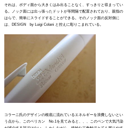
それは、ボディ面から大きくはみ出ることなく、すっきりと収まってい
る。ノック面には出っ張ったドットが等間隔で配置されており、親指の
はらで、簡単にスライドすることができる。そのノック面の反対側に
は、DESIGN by Luigi Colani と控えに彫りこまれている。
コラーニ氏のデザインの根底に流れているエネルギーを浪費しないとい
う点から、このペリカン No.1を見てみると、、、このペンで大気汚染
が減少する訳ではない。しかしながら、絶妙な三角軸でとても握りやす