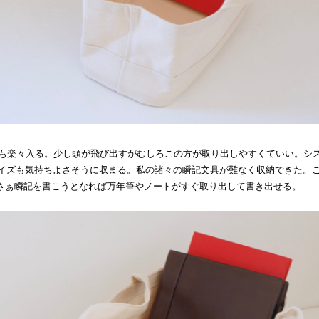
トも楽々入る。少し頭が飛び出すがむしろこの方が取り出しやすくていい。シ
5サイズも気持ちよさそうに収まる。私の諸々の瞬記文具が難なく収納できた。
さぁ瞬記を書こうとなれば万年筆やノートがすぐ取り出して書き出せる。