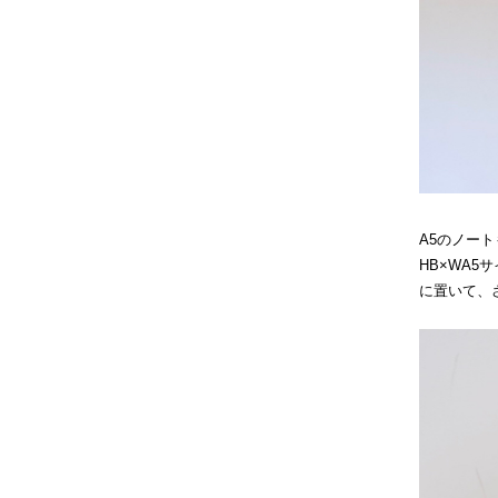
A5のノー
HB×WA
に置いて、