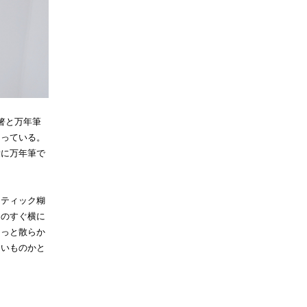
箸と万年筆
なっている。
量に万年筆で
スティック糊
クのすぐ横に
ょっと散らか
ないものかと