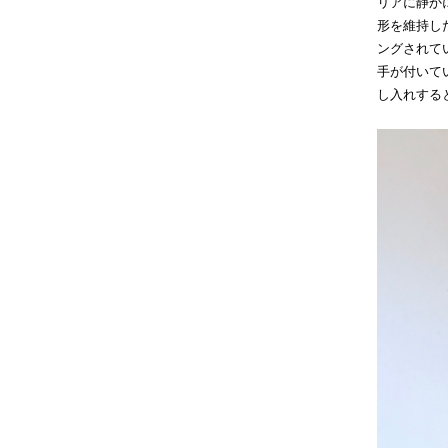
リアに静か
形を維持し
ングされて
手が付いて
し入れする