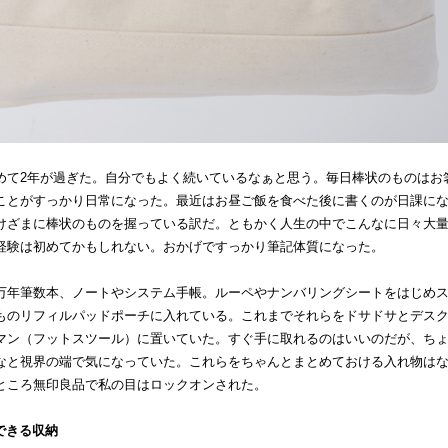
めて2年が過ぎた。自分でもよく続いているなぁと思う。毎日棒状のものはお
ことがすっかり日常になった。最近はお昼ご飯を食べた後に書くのが日課に
けざまに棒状のものを握っている訳だ。ともかく人生の中でこんなに日々大
経験は初めてかもしれない。おかげですっかり筆記体質になった。
万年筆数本、ノートやシステム手帳。ルーペやナンバリングシートをはじめ
ものリフィルパッドポーチに入れている。これまでそれらをドサドサとデス
マン（フットスツール）に置いていた。すぐ手に取れるのはいいのだが、ち
なと視界の端で気になっていた。これらをちゃんとまとめておける入れ物は
ところ無印良品で私の目はロックオンされた。
できる収納