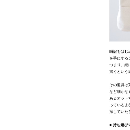
瞬記をはじ
を手にする
つまり、続
書くという
その道具は
など細かな
あるオット
っているよ
探していた
■ 持ち運び