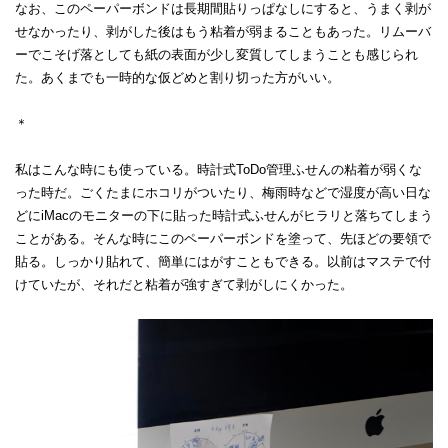
なお、このペーパーボンドは長期間貼りっぱなしにすると、うまく剥が
せなかったり、剥がした後はもう粘着が弱まることもあった。リムーバ
ーでこそげ落としても紙の表面が少し変質してしまうことも感じられ
た。あくまでも一時的な仮どめと割り切った方がいい。
＊
私はこんな時にも使っている。時計式ToDo管理ふせんの粘着が弱くな
った時だ。ごくたまにホコリがついたり、梅雨時などで湿度が高い日な
どにiMacのモニターの下に貼った時計式ふせんがヒラリと落ちてしまう
ことがある。そんな時にこのペーパーボンドを塗って、先ほどの要領で
貼る。しっかり貼れて、簡単にはがすこともできる。以前はマステで付
けていたが、それだと粘着が強すぎて剥がしにくかった。