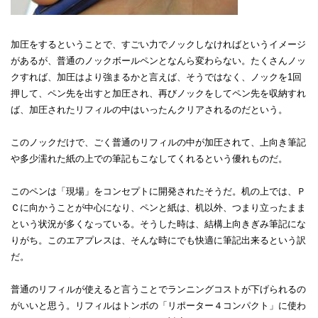
加圧をするということで、すごい力でノックしなければというイメージ
があるが、普通のノックボールペンとなんら変わらない。たくさんノッ
クすれば、加圧はより強まるかと言えば、そうではなく、ノックを1回
押して、ペン先を出すと加圧され、再びノックをしてペン先を収納すれ
ば、加圧されたリフィルの中はいったんクリアされるのだという。
このノックだけで、ごく普通のリフィルの中が加圧されて、上向き筆記
や多少濡れた紙の上での筆記もこなしてくれるという優れものだ。
このペンは「現場」をコンセプトに開発されたそうだ。机の上では、Ｐ
Ｃに向かうことが中心になり、ペンと紙は、机以外、つまり立ったまま
という状況が多くなっている。そうした時は、結構上向きぎみ筆記にな
りがち。このエアプレスは、そんな時にでも快適に筆記出来るという訳
だ。
普通のリフィルが使えると言うことでランニングコストが下げられるの
がいいと思う。リフィルはトンボの「リポーター４コンパクト」に使わ