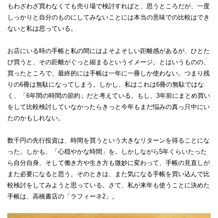
もわざわざ買わなくても売り場で検討すればと、思うところだが、一度
しっかりと自分のものにしてみないことには本当の意味での比較はでき
ないと私は思っている。
お店にいる時の手帳と私の間にはよそよそしい距離感があるが、ひとた
び買うと、その距離がぐっと縮まるというイメージ。とはいうものの、
買ったところで、最終的には手帳は一年に一冊しか使わない。つまり残
りの6冊は無駄になってしまう。しかし、私はこれは6冊の無駄ではな
く、「6年間の時間の節約」だと考えている。もし、3年前にまとめ買い
をして比較検討していなかったらきっと今年もまだ悩みの真っ只中にい
たのかもしれない。
数千円の先行投資は、時間を買うという大きなリターンを得ることにな
った。しかも、「心穏やかな時間」を。しかしながら5年くらいたった
ら自分自身、そして働き方や生き方も微妙に変わって、手帳の見直しが
また必要になると思う。そのときは、また気になる手帳を買い込んで比
較検討をしてみようと思っている。さて、私が来年も使うことに決めた
手帳は、高橋書店の「ラフィーネ2」。