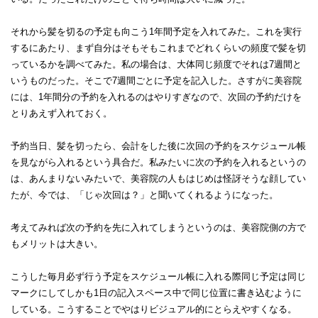
それから髪を切るの予定も向こう1年間予定を入れてみた。これを実行
するにあたり、まず自分はそもそもこれまでどれくらいの頻度で髪を切
っているかを調べてみた。私の場合は、大体同じ頻度でそれは7週間と
いうものだった。そこで7週間ごとに予定を記入した。さすがに美容院
には、1年間分の予約を入れるのはやりすぎなので、次回の予約だけを
とりあえず入れておく。
予約当日、髪を切ったら、会計をした後に次回の予約をスケジュール帳
を見ながら入れるという具合だ。私みたいに次の予約を入れるというの
は、あんまりないみたいで、美容院の人もはじめは怪訝そうな顔してい
たが、今では、「じゃ次回は？」と聞いてくれるようになった。
考えてみれば次の予約を先に入れてしまうというのは、美容院側の方で
もメリットは大きい。
こうした毎月必ず行う予定をスケジュール帳に入れる際同じ予定は同じ
マークにしてしかも1日の記入スペース中で同じ位置に書き込むように
している。こうすることでやはりビジュアル的にとらえやすくなる。