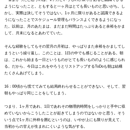
ようになったこと。ともすると一ヶ月はとても長いものと思いがち。し
かし、実際は決してそうではない。1ヶ月に限りがあると認識できるよ
うになったことでスケジュール管理もバランスよくできるようになっ
た。以前は、月のあたまは、まだまだ時間はたっぷりあると余裕をかま
して、月末になるとあわてていた。
そんな経験をしてもその翌月の月初は、やっぱりまた余裕をかましてし
まうという繰り返し。このことは、1日の中でも感じることがある。朝
は、これから始まる一日というものがとても長いもののように感じられ
る。だから、今日はこれをやろうとリストアップするToDoも朝は結構
たくさんあげてしまう。
16：00頃から慌ててみても結局終わらせることができない。そして、翌
朝もやっぱり同じことをしてしまう。
つまり、1ヶ月であれ、1日であれその物理的時間をしっかりと手中に収
めていないからこうしたことが起きてしまうのではないかと思う。そう
いう点で1ヶ月に外枠を囲むというのは、いやが上にも限りが見えて、
当初からの甘えが生まれにくいような気がする。