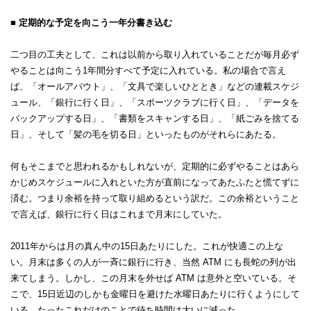
■ 定期的な予定を向こう一年分書き込む
二つ目の工夫として、これは以前から取り入れていることだが毎月必ず
やることは向こう1年間分すべて予定に入れている。私の場合で言え
ば、「オールアバウト」、「文具で楽しいひととき」などの連載スケジ
ュール、「銀行に行く日」、「スポーツクラブに行く日」、「データを
バックアップする日」、「書類をスキャンする日」、「紙ごみを捨てる
日」、そして「髪の毛を切る日」といったものがそれらにあたる。
何もそこまでと思われるかもしれないが、定期的に必ずやることはあら
かじめスケジュールに入れといた方が直前になってあたふたと慌てずに
済む。つまり余裕を持って取り組めるという訳だ。この余裕ということ
で言えば、銀行に行く日はこれまで月末にしていた。
2011年からは月の真ん中の15日あたりにした。これが快適この上な
い。月末は多くの人が一斉に銀行に行き、当然 ATM にも長蛇の列が出
来てしまう。しかし、この月末を外せば ATM は意外と空いている。そ
こで、15日近辺のしかも金曜日を避けた水曜日あたりに行くようにして
いる。たったこれだけのことで待ち時間は大いに減った。