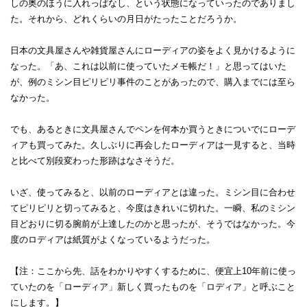
しの奥のほうに入れっぱなし、という状態になっていったのでありまし
た。それから、どれくらいの月日がたったことだろうか。
日本の文具屋さんや雑貨屋さんにローディアの姿をよく見かけるように
なった。「あ、これは以前に使っていたメモ帳だ！」と思ってはいた
が、例のミシン目ピリピリ事件のことがあったので、購入までには至ら
なかった。
でも、あるときに文具屋さんでペンを何本か買うときについでにローデ
ィアも買ってみた。久しぶりに再会したローディアは一見すると、当時
と比べて別段変わった形跡はなさそうだ。
いざ、使ってみると、以前のローディアとは違った。ミシン目に合わせ
てピリピリと切ってみると、今度はきれいに切れた。一瞬、私のミシン
目どおりに切る腕前が上達したのかと思ったが、そうではなかった。今
度のロディアは紙質がよくなっているようだった。
【注：ここから先、話をわかりやすくするために、便宜上10年前に使っ
ていたのを「ローディア」新しく買ったものを「ロディア」と呼ぶこと
にします。】