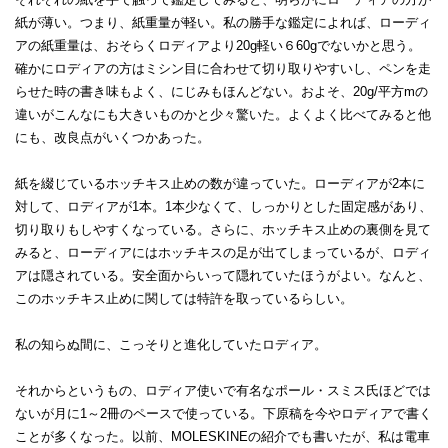
紙が薄い。つまり、紙重量が軽い。私の勝手な鑑定によれば、ローディ
アの紙重量は、おそらくロディアより20g軽い６60gでないかと思う。
確かにロディアの方はミシン目に合わせて切り取りやすいし、ペンを走
らせた時の書き味もよく、にじみもほんどない。およそ、20g/平方mの
違いがこんなにも大きいものかと少々驚いた。よくよく比べてみると他
にも、改良点がいくつかあった。
紙を綴じているホッチキス止めの数が違っていた。ローディアが2本に
対して、ロディアが1本。1本少なくて、しっかりとした固定感があり、
切り取りもしやすくなっている。さらに、ホッチキス止めの裏側を見て
みると、ローディアにはホッチキスの足が出てしまっているが、ロディ
アは隠されている。安全面からいって隠れていたほうがよい。なんと、
このホッチキス止めに関しては特許を取っているらしい。
私の知らぬ間に、こっそりと進化していたロディア。
それからというもの、ロディア使いで有名なポール・スミス氏ほどでは
ないが月に1～2冊のペースで使っている。下原稿を今やロディアで書く
ことが多くなった。以前、MOLESKINEの紹介でも書いたが、私は電車