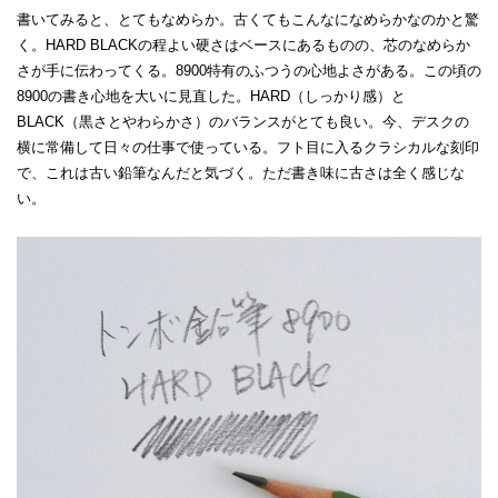
書いてみると、とてもなめらか。古くてもこんなになめらかなのかと驚
く。HARD BLACKの程よい硬さはベースにあるものの、芯のなめらか
さが手に伝わってくる。8900特有のふつうの心地よさがある。この頃の
8900の書き心地を大いに見直した。HARD（しっかり感）と
BLACK（黒さとやわらかさ）のバランスがとても良い。今、デスクの
横に常備して日々の仕事で使っている。フト目に入るクラシカルな刻印
で、これは古い鉛筆なんだと気づく。ただ書き味に古さは全く感じな
い。