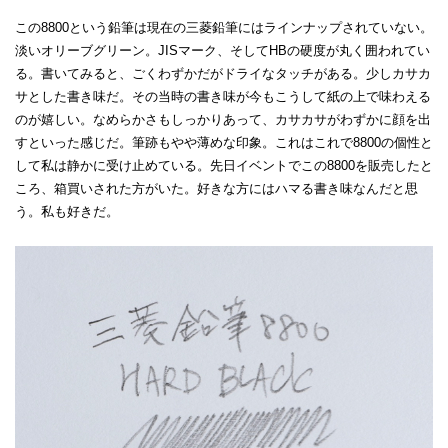
この8800という鉛筆は現在の三菱鉛筆にはラインナップされていない。
淡いオリーブグリーン。JISマーク、そしてHBの硬度が丸く囲われてい
る。書いてみると、ごくわずかだがドライなタッチがある。少しカサカ
サとした書き味だ。その当時の書き味が今もこうして紙の上で味わえる
のが嬉しい。なめらかさもしっかりあって、カサカサがわずかに顔を出
すといった感じだ。筆跡もやや薄めな印象。これはこれで8800の個性と
して私は静かに受け止めている。先日イベントでこの8800を販売したと
ころ、箱買いされた方がいた。好きな方にはハマる書き味なんだと思
う。私も好きだ。