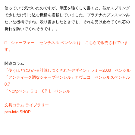
使っていて気づいたのですが、筆圧を強くして書くと、芯がスプリング
で少しだけ引っ込む機構を搭載していました。プラチナのプレスマンみ
たいな機構ですね。殴り書きしたときでも、それを受け止めてくれ芯の
折れを防いでくれそうです。。
□ シェーファー センチネル ペンシル は、こちらで販売されていま
す。
関連コラム
「使うほどにわかる計算しつくされたデザイン」ラミー2000 ペンシル
「アンティーク調なシャープペンシル」カヴェコ ペンシルスペシャル
0.7
「○ □なペン」ラミーCP 1 ペンシル
文具コラム ライブラリー
pen-info SHOP