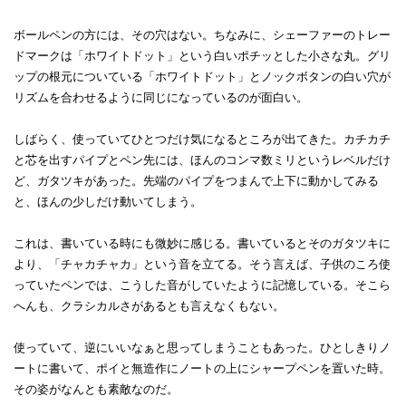
ボールペンの方には、その穴はない。ちなみに、シェーファーのトレー
ドマークは「ホワイトドット」という白いポチッとした小さな丸。グリ
ップの根元についている「ホワイトドット」とノックボタンの白い穴が
リズムを合わせるように同じになっているのが面白い。
しばらく、使っていてひとつだけ気になるところが出てきた。カチカチ
と芯を出すパイプとペン先には、ほんのコンマ数ミリというレベルだけ
ど、ガタツキがあった。先端のパイプをつまんで上下に動かしてみる
と、ほんの少しだけ動いてしまう。
これは、書いている時にも微妙に感じる。書いているとそのガタツキに
より、「チャカチャカ」という音を立てる。そう言えば、子供のころ使
っていたペンでは、こうした音がしていたように記憶している。そこら
へんも、クラシカルさがあるとも言えなくもない。
使っていて、逆にいいなぁと思ってしまうこともあった。ひとしきりノ
ートに書いて、ポイと無造作にノートの上にシャープペンを置いた時。
その姿がなんとも素敵なのだ。