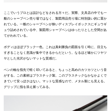
ここでいうプロとは設計などをされる方々だ。実際、文具店の中でも一
般のシャープペン売り場ではなく、製図用品売り場に特別扱い的に置か
れている。一般のシャープペンが狭いディスプレイボックスにギュウギ
ュウ詰めされている中、製図用シャープペンはゆったりとした空間があ
てがわれている。
ボディはほぼブラック一色。これは真剣勝負の図面を引く時に、目立ち
すぎることなく意識が集中できるからだという。なるほど確かにツヤツ
ヤとした光沢がないマットな質感だ。
ペンの軸を指先で軽く叩いてみると、ちょっと高めのカツカツという音
がする。この素材はプラスチック製。このプラスチックなかなかよくで
きていて安っぽさはない。マットな質感なので、メタル製にも見える。
グリップに指を添え握ってみる。