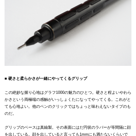
■ 硬さと柔らかさが一緒にやってくるグリップ
この絶妙な握り心地はグラフ1000の魅力のひとつ。硬さと程よいやわら
かさという両極端の感触がいっしょくたになってやってくる。これがと
ても心地よい。他のペンのクリックではちょっと味わえないタイプのも
のだ。
グリップのベースは真鍮製。その表面にはだ円状のラバーが等間隔に顔
を出している。顔を出していると言っても1mmにも満たないくらいで