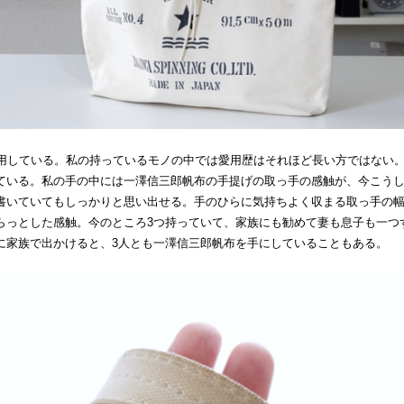
愛用している。私の持っているモノの中では愛用歴はそれほど長い方ではない
ている。私の手の中には一澤信三郎帆布の手提げの取っ手の感触が、今こう
書いていてもしっかりと思い出せる。手のひらに気持ちよく収まる取っ手の
らっとした感触。今のところ3つ持っていて、家族にも勧めて妻も息子も一つ
に家族で出かけると、3人とも一澤信三郎帆布を手にしていることもある。