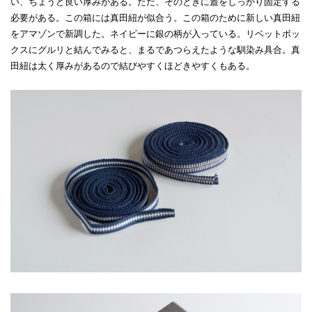
い、ちょうど良い厚みがある。ただ、そのときに蓋をしっかり固定する
必要がある。この箱には真田紐が似合う。この箱のために新しい真田紐
をアマゾンで新調した。ネイビーに銀の柄が入っている。リベットボッ
クスにグルリと結んでみると、まるであつらえたような馴染み具合。真
田紐は太く厚みがあるので結びやすくほどきやすくもある。