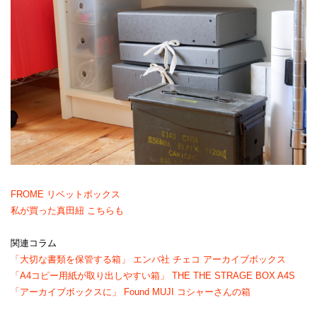
FROME リベットボックス
私が買った真田紐
こちらも
関連コラム
「大切な書類を保管する箱」 エンバ社 チェコ アーカイブボックス
「A4コピー用紙が取り出しやすい箱」 THE THE STRAGE BOX A4S
「アーカイブボックスに」 Found MUJI コシャーさんの箱