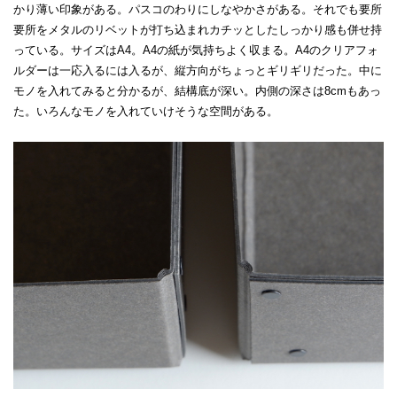
かり薄い印象がある。パスコのわりにしなやかさがある。それでも要所
要所をメタルのリベットが打ち込まれカチッとしたしっかり感も併せ持
っている。サイズはA4。A4の紙が気持ちよく収まる。A4のクリアフォ
ルダーは一応入るには入るが、縦方向がちょっとギリギリだった。中に
モノを入れてみると分かるが、結構底が深い。内側の深さは8cmもあっ
た。いろんなモノを入れていけそうな空間がある。