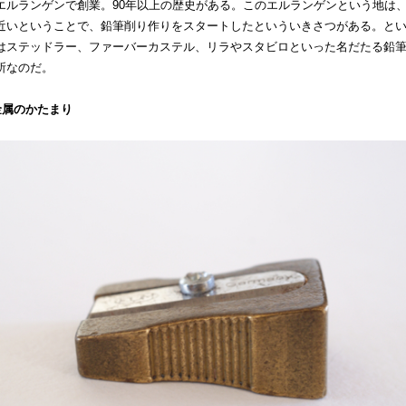
エルランゲンで創業。90年以上の歴史がある。このエルランゲンという地は
近いということで、鉛筆削り作りをスタートしたといういきさつがある。と
はステッドラー、ファーバーカステル、リラやスタビロといった名だたる鉛
所なのだ。
金属のかたまり