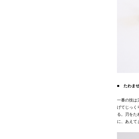
■ たわま
一番の技は
げてじっく
る。刃をた
に、あえて