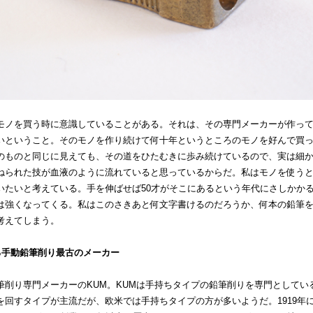
モノを買う時に意識していることがある。それは、その専門メーカーが作っ
いということ。そのモノを作り続けて何十年というところのモノを好んで買
のものと同じに見えても、その道をひたむきに歩み続けているので、実は細
ねられた技が血液のように流れていると思っているからだ。私はモノを使う
いたいと考えている。手を伸ばせば50才がそこにあるという年代にさしかか
は強くなってくる。私はこのさきあと何文字書けるのだろうか、何本の鉛筆
考えてしまう。
る手動鉛筆削り最古のメーカー
筆削り専門メーカーのKUM。KUMは手持ちタイプの鉛筆削りを専門としてい
を回すタイプが主流だが、欧米では手持ちタイプの方が多いようだ。1919年