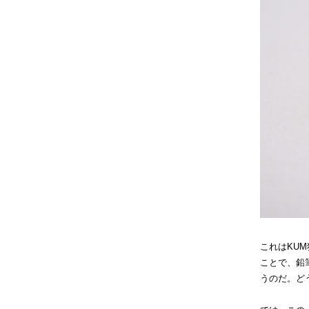
これはKUM独
ことで、鉛
うのだ。ど