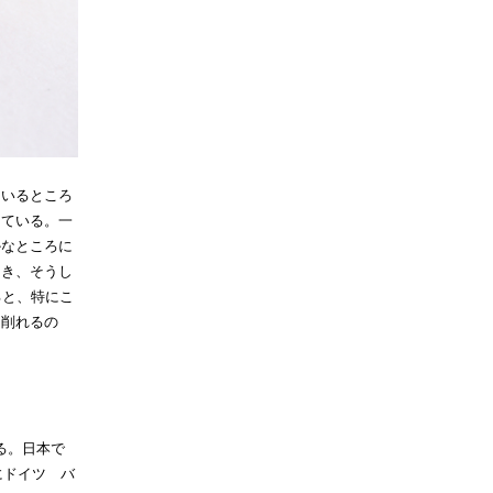
ているところ
っている。一
かなところに
とき、そうし
ると、特にこ
を削れるの
る。日本で
にドイツ バ