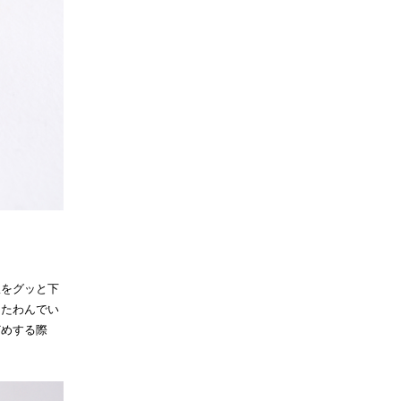
線をグッと下
にたわんでい
どめする際