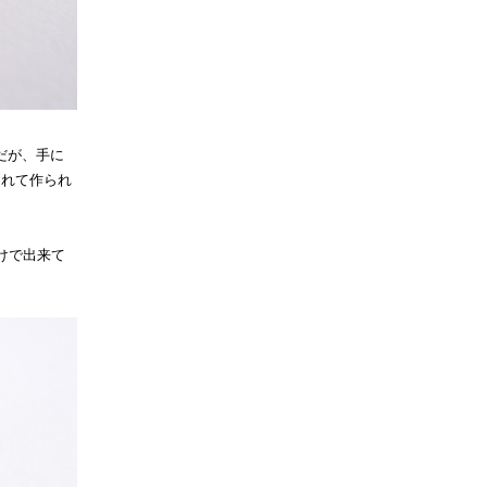
だが、手に
されて作られ
けで出来て
。