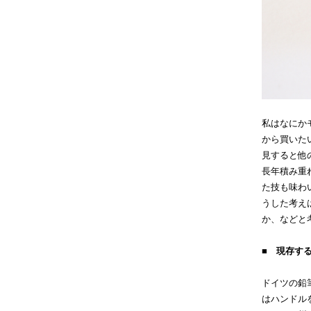
私はなにか
から買いた
見すると他
長年積み重
た技も味わ
うした考え
か、などと
■ 現存す
ドイツの鉛
はハンドル