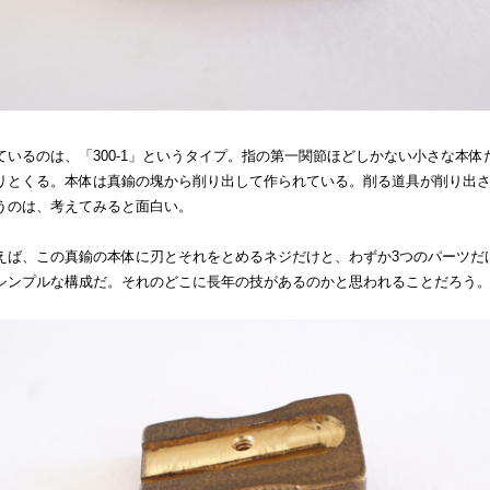
ているのは、「300-1」というタイプ。指の第一関節ほどしかない小さな本体
リとくる。本体は真鍮の塊から削り出して作られている。削る道具が削り出
うのは、考えてみると面白い。
えば、この真鍮の本体に刃とそれをとめるネジだけと、わずか3つのパーツだ
シンプルな構成だ。それのどこに長年の技があるのかと思われることだろう