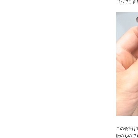
ゴムでこす
この会社は
販のもので