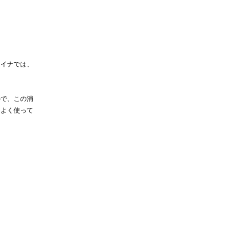
ャイナでは、
ので、この消
らよく使って