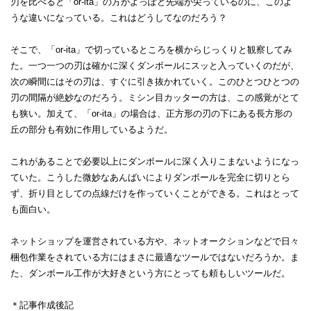
刃を比べると「or-ita」の方がよっぽど先端が尖っているのに、このよ
うな違いになっている。これはどうしてなのだろう？
そこで、「or-ita」で切っているところを横からじっくりと観察してみ
た。一つ一つの刃は確かに深くダンボールにスッと入っていくのだが、
次の瞬間にはその刃は、すぐに引き抜かれていく。このひとつひとつの
刃の間隔が絶妙なのだろう。ミシン目カッターの方は、この感覚がとて
も狭い。加えて、「or-ita」の場合は、正方形の刃の下にある長方形の
丘の部分も有効に作用しているようだ。
これがあることで必要以上にダンボールに深く入りこまないようになっ
ていた。こうした微妙なあんばいによりダンボールを完全に切りとら
ず、折り目としての点線だけを作っていくことができる。これはとって
も面白い。
ネットショップを運営されている方や、ネットオークションなどで日々
梱包作業をされている方にはまさに最適なツールではないだろうか。ま
た、ダンボール工作が大好きという方にとっても頼もしいツールだ。
＊記事作成後記