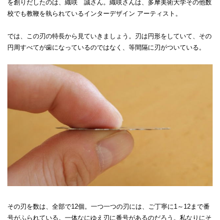
を創りだしたのは、織咲 誠さん。織咲さんは、多摩美術大学その他数
校でも教鞭を執られているインターデザイン アーティスト。
では、この刃の特長から見ていきましょう。刃は円形をしていて、その
円周すべてが歯になっているのではなく、等間隔に刃がついている。
その刃を数は、全部で12個。一つ一つの刃には、ご丁寧に1～12まで番
号がふられている。一体なにゆえ刃に番号があるのだろう。私なりにそ