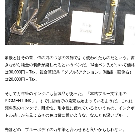
象嵌とはその昔、侍の刀のつばの装飾でよく使われたものだという。書
きながら純金の装飾が楽しめるというペンだ。14金ペン先がついて価格
は30,000円＋Tax。複合筆記具『ダブル3アクション』3機能（画像右）
は20,000円＋Tax。
そして万年筆のインクにも新製品があった。「本格ブルー文字用の
PIGMENT INK」。すでに店頭での発売も始まっているようだ。これは
顔料系のインクで、耐光性、耐水性に優れているというもの。インクボ
トル越しから見えるその色は紫に近いような、なんとも深いブルー。
先ほどの、ブルーボディの万年筆と合わせると良いかもしれない。