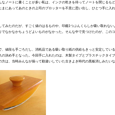
んなノートに書くことが多い私は、インクの乾きを待ってノートを閉じるも
たまにあってあのときの上司のブロッターを不意に思い出し、ひとつ手に入
してみたのだが、すごく値のはるものや、印鑑1つぶんくらしか吸い取れない
りでなかなかちょうどよいものがなかった。そんな中で見つけたのが、この
で、値段も手ごろだし、消耗品である吸い取り紙の供給もきっと安定してい
入の決め手となった。今回手に入れたのは、木製タイプとプラスチックタイプ
の方は、当時みんなが揃って勘違いしていた古きよき時代の黒板消しみたい