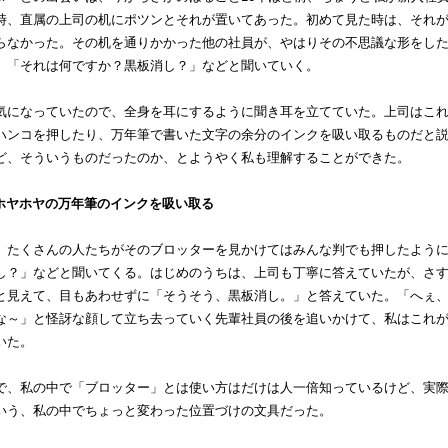
時、直属の上司の机にポツンとそれが置いてあった。初めて見た時は、それ
らなかった。その机を通りかかった他の社員が、やはりその不思議な形をし
、「それは何ですか？黒板消し？」などと聞いていく。
気になっていたので、全身を耳にするように聞き耳を立てていた。上司はこ
ハンコを押したり、万年筆で書いた文字の余分のインクを吸い取るものだと
ど、そういうものだったのか、とようやく私も理解することができた。
てホヤホヤの万年筆のインクを吸い取る
、たくさんの人たちがそのブロッターを見かけてはみんな判でも押したよう
し？」などと聞いてくる。はじめのうちは、上司も丁寧に答えていたが、さ
と見えて、目もあわせずに「そうそう、黒板消し。」と答えていた。「へぇ
な～」と怪訝な顔して立ち去っていく先輩社員の後を追いかけて、私はこれ
いた。
で、私の中で「ブロッター」とは使い方はだけは人一倍知っているけど、実
いう、私の中でちょっと変わった位置づけの文具だった。