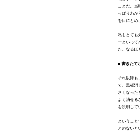
ことだ。当
っぱりわか
を目にとめ
私もとても
ーといって
た。なるほ
■ 書きた
それ以降も
て、黒板消
さくなった
よく消せる
を説明して
ということ
とのないと