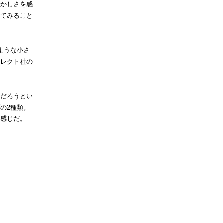
どかしさを感
れてみること
ような小さ
コレクト社の
るだろうとい
の2種類。
な感じだ。