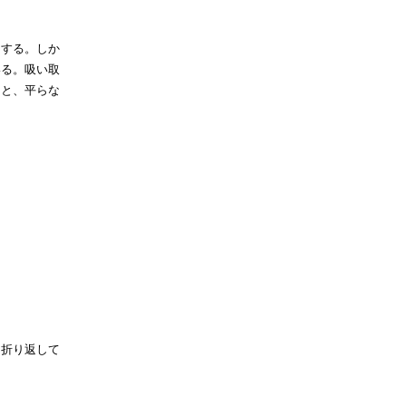
りする。しか
いる。吸い取
ると、平らな
を折り返して