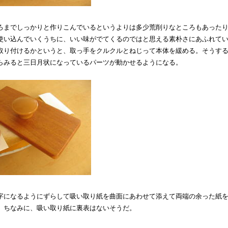
ろまでしっかりと作りこんでいるというよりは多少荒削りなところもあった
使い込んでいくうちに、いい味がでてくるのではと思える素朴さにあふれて
取り付けるかというと、取っ手をクルクルとねじって本体を緩める。そうす
らみると三日月状になっているパーツが動かせるようになる。
字になるようにずらして吸い取り紙を曲面にあわせて添えて両端の余った紙
。ちなみに、吸い取り紙に裏表はないそうだ。