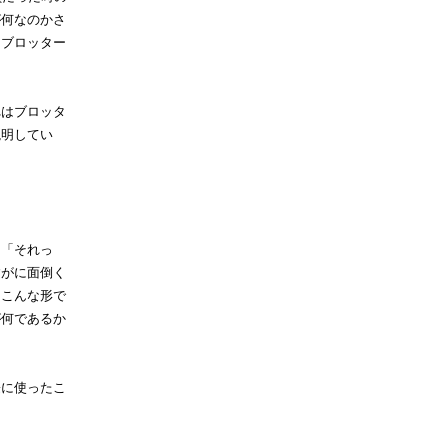
が何なのかさ
たブロッター
れはブロッタ
説明してい
に「それっ
すがに面倒く
、こんな形で
が何であるか
際に使ったこ