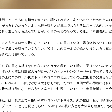
巻紙」というものを初めて知った。調べてみると、あ〜あれだったのかと以
とがあるものだった。よく祝辞を読む人が壇上でおもむろにスーツの内ポケ
て折り返しながら読んでいるが、それのもとのなっている紙が「奉書巻紙」
にもともとはロール状になっている。ここに書いていき、書き終わったもの
折って最後を切っていくらしい。私は、このロール状の紙というところに惹
好きなだけ書いていける。
くらずに書ける紙はなにかないだろうかと考えている時に、実はひとつのヒ
。ずいぶん前に設計家の方がロール状のトレーシングペーパーを使っている
面の上にそのロール状のトレペをゴロゴロと広げてその上に図面の変更点な
のトレペのロール紙はかなり大きなものだったので、今回の私の用途には合
ル状の紙は他にないだろうかとネットで検索している中で「奉書巻紙」に出
巻紙」は、机の上でも扱いやすいコンパクトサイズ。紙の幅は、私が日頃使
チブック 2Fとほぼ同じくらい。A5サイズの長い方とも大体同じ程度だ。ち
2mもある。