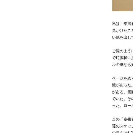
私は「奉書
見かけたこ
い紙を出し
ご覧のよう
で蛇腹状に
ルの紙なら
ページをめ
憶があった
がある。図
でいた。そ
った。ロー
この「奉書
荘のスケッ
の長さは5.