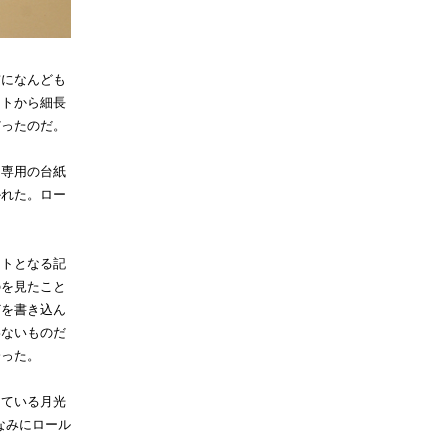
前になんども
ットから細長
だったのだ。
は専用の台紙
かれた。ロー
ントとなる記
のを見たこと
どを書き込ん
わないものだ
会った。
っている月光
なみにロール