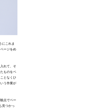
うにこれま
をページをめ
ら入れて、そ
したものをペ
ることなくひ
という作業が
の観点でペー
も見つかっ