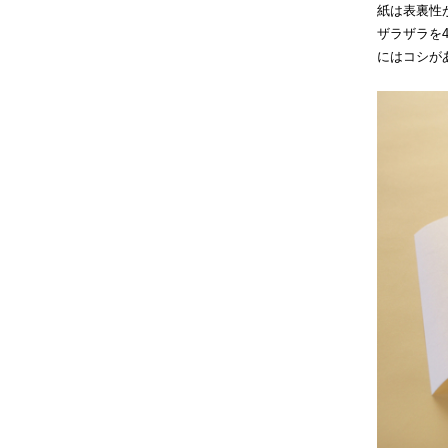
紙は表裏性
ザラザラを
にはコシが