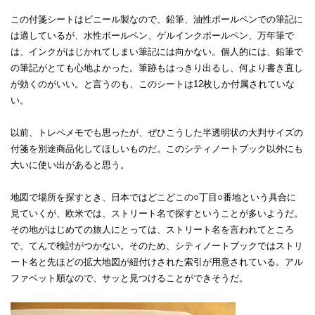
この付箋シートはビニール製なので、鉛筆、油性ボールペンでの筆記に
は適しているが、水性ボールペン、ゲルインクボールペン、万年筆で
は、インクがはじかれてしまい筆記には向かない。個人的には、鉛筆で
の筆記がとても心地よかった。筆跡もはっきり出るし、何より書き直し
が効くのがいい。と言うのも、このシートは12枚しか付属されていな
い。
以前、トレペメモでも思ったが、ぜひこうした半透明状の大判サイズの
付箋を別途商品化してほしいものだ。このシティノートブック以外にも
大いに使い出があると思う。
地図で場所を探すとき、日本ではどこどこの○丁目○番地という具合に
見ていくが、欧米では、ストリート名で探すということが多いようだ。
その地がはじめての旅人にとっては、ストリート名を言われてところ
で、てんで検討がつかない。そのため、シティノートブックではストリ
ート名と先ほどの拡大地図が紐付けされた索引が用意されている。アル
ファベット順なので、サッと見つけることができそうだ。