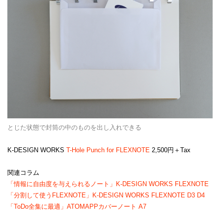
とじた状態で封筒の中のものを出し入れできる
K-DESIGN WORKS
T-Hole Punch for FLEXNOTE
2,500円＋Tax
関連コラム
「情報に自由度を与えられるノート」K-DESIGN WORKS FLEXNOTE
「分割して使うFLEXNOTE」K-DESIGN WORKS FLEXNOTE D3 D4
「ToDo全集に最適」ATOMAPPカバーノート A7