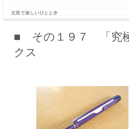
■ その１９７ 「究
クス