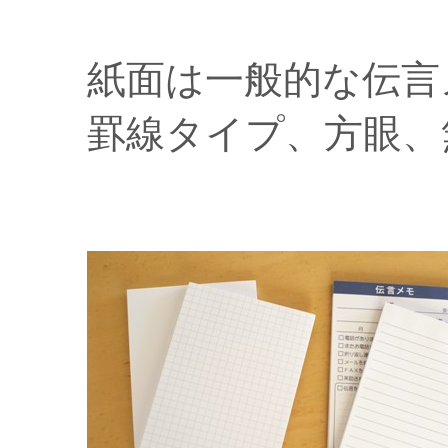
紙面は一般的な伝言
罫線タイプ、方眼、