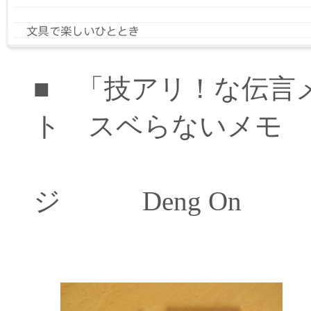
■ 「技アリ！な伝言
ト スベらないメモ 1
ハイ
ジ Deng On